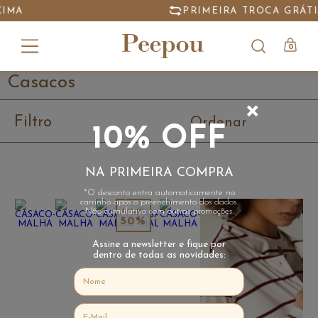
PRIMEIRA TROCA GRÁTIS
0
Casacos
+
Filtro
Ordenar
10% OFF
NA PRIMEIRA COMPRA
*O desconto entra automaticamente no
carrinho após o preenchimento dos dados.
Não cumulativo com outras promoções.
50%
Assine a newsletter e fique por
dentro de todas as novidades: