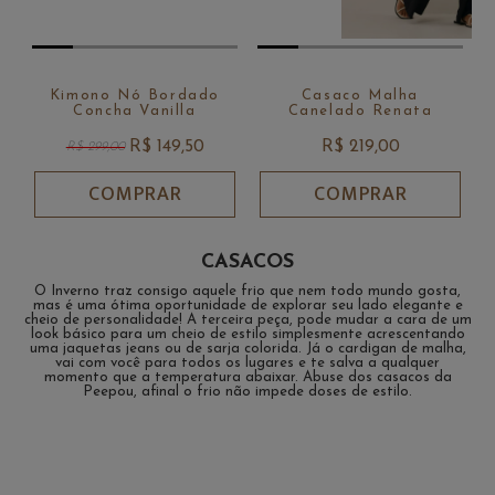
Kimono Nó Bordado
Casaco Malha
Concha Vanilla
Canelado Renata
R$ 149,50
R$ 219,00
R$ 299,00
COMPRAR
COMPRAR
CASACOS
O Inverno traz consigo aquele frio que nem todo mundo gosta,
mas é uma ótima oportunidade de explorar seu
lado elegante e
cheio de personalidade
! A terceira peça, pode mudar a cara de um
look básico para um
cheio de estilo
simplesmente acrescentando
uma
jaquetas jeans
ou de
sarja colorida
. Já o
cardigan de malha
,
vai com você para todos os lugares e te salva a qualquer
momento que a temperatura abaixar. Abuse dos
casacos da
Peepou
, afinal o frio não impede
doses de estilo.