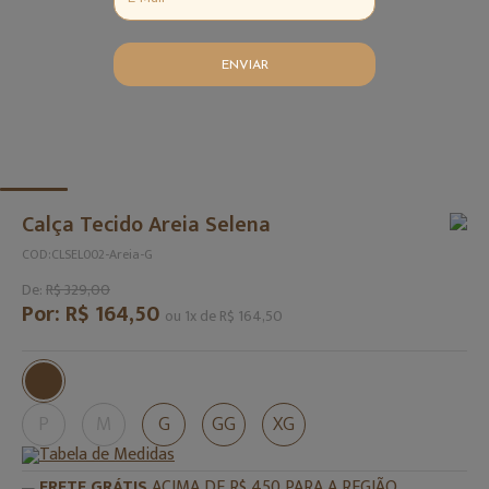
ENVIAR
Calça Tecido Areia Selena
COD:
CLSEL002-Areia-G
De:
R$ 329,00
Por:
R$ 164,50
ou
1
x
de
R$ 164,50
P
M
G
GG
XG
Tabela de Medidas
FRETE GRÁTIS
ACIMA DE R$ 450 PARA A REGIÃO