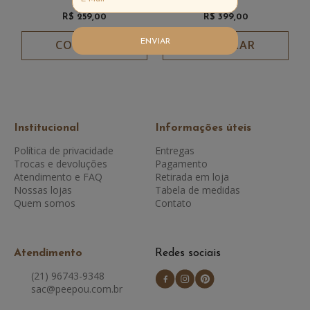
Lidia
R$ 259,00
R$ 399,00
COMPRAR
COMPRAR
ENVIAR
Institucional
Informações úteis
Política de privacidade
Entregas
Trocas e devoluções
Pagamento
Atendimento e FAQ
Retirada em loja
Nossas lojas
Tabela de medidas
Quem somos
Contato
Atendimento
Redes sociais
(21) 96743-9348
sac@peepou.com.br