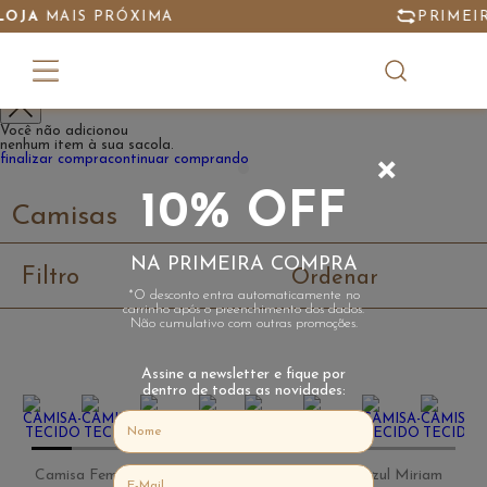
XIMA
PRIMEIRA TROCA GRÁTI
Meu Carrinho
Você não adicionou
nenhum item à sua sacola.
+
finalizar compra
continuar comprando
10% OFF
Camisas
NA PRIMEIRA COMPRA
Filtro
Ordenar
*O desconto entra automaticamente no
carrinho após o preenchimento dos dados.
Não cumulativo com outras promoções.
Assine a newsletter e fique por
dentro de todas as novidades:
Camisa Feminina Tecido Azul
Camisa Laise Azul Miriam