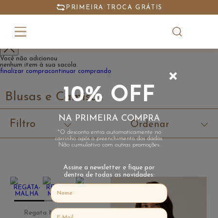
PRIMEIRA TROCA GRÁTIS
Meu Carrinho
Você não adicionou
nenhum item à sua sacola.
+
finalizar compra
continuar comprando
10% OFF
Blusas e Camisas
NA PRIMEIRA COMPRA
Filtro
Ordenar
*O desconto entra automaticamente no
carrinho após o preenchimento dos dados.
Não cumulativo com outras promoções.
Assine a newsletter e fique por
dentro de todas as novidades:
Regata Malha Marinho